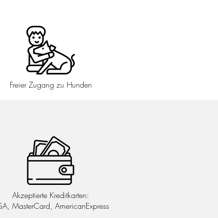
Freier Zugang zu Hunden
Akzeptierte Kreditkarten:
SA, MasterCard, AmericanExpress