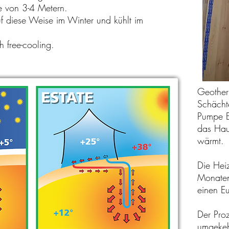
fe von 3-4 Metern.
uf diese Weise im Winter und kühlt im
h free-cooling.
Geother
Schächt
Pumpe E
das Hau
wärmt.
Die Heiz
Monaten
einen Eu
Der Proz
umgekeh