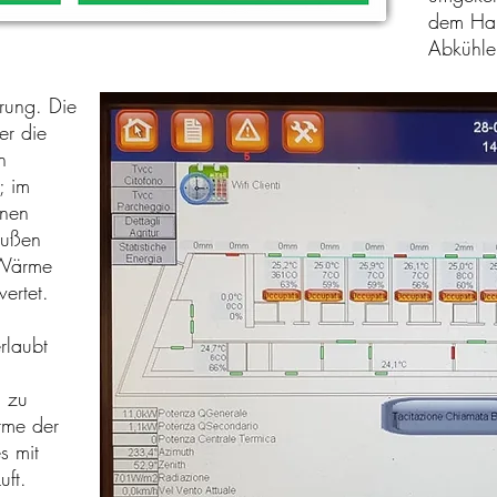
dem Hau
Abkühlen
rung. Die
er die
n
; im
inen
außen
e Wärme
ertet.
rlaubt
 zu
rme der
s mit
uft.