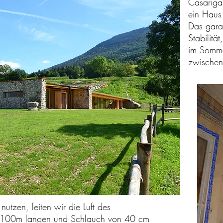
Casariga 
ein Haus 
Das garan
Stabilitä
im Somme
zwischen
tzen, leiten wir die Luft des
m 100m langen und Schlauch von 40 cm